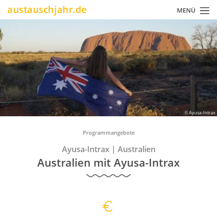
Direkt
austauschjahr.de
MENÜ
zum
Inhalt
© Ayusa-Intrax
Pfadnavigation
Programmangebote
Ayusa-Intrax
|
Australien
Australien mit Ayusa-Intrax