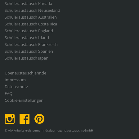
Exchange
Schüleraustausch Kanada
Schüleraustausch Neuseeland
Schüleraustausch Australien
Schüleraustausch Costa Rica
Schüleraustausch England
Schüleraustausch Irland
Schüleraustausch Frankreich
Schüleraustausch Spanien
Schüleraustausch Japan
Fußbereichsmenü
Über austauschjahr.de
Impressum
Datenschutz
FAQ
Cookie-Einstellungen
© AJA Arbeitskreis gemeinnütziger Jugendaustausch gGmbH