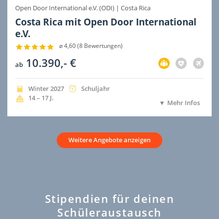
Open Door International e.V. (ODI)
|
Costa Rica
Costa Rica mit Open Door International
e.V.
⌀ 4,60 (8 Bewertungen)
10.390,- €
Vorbereitung
Versicherung
Flug
ab
im
nicht
nicht
Preis
im
im
inbegriffen
Preis
Preis
Jahreszeit
Jahr
Dauer
Winter
2027
Schuljahr
der
der
inbegriffen
inbegri
Alter
14 – 17
J.
Mehr Infos
Ausreise
Ausreise
Weitere Angebote anzeigen
Stipendien für deinen
Schüleraustausch