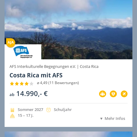
AFS Interkulturelle Begegnungen e.V.
|
Costa Rica
Costa Rica mit AFS
⌀ 4,49 (11 Bewertungen)
14.990,- €
Vorbereitung
Versicherung
Flug
ab
im
im
im
Preis
Preis
Preis
inbegriffen
inbegriffen
inbegri
Jahreszeit
Jahr
Dauer
Sommer
2027
Schuljahr
der
der
Alter
15 – 17
J.
Mehr Infos
Ausreise
Ausreise