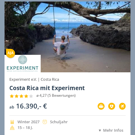
Experiment e.V.
|
Costa Rica
Costa Rica mit Experiment
⌀ 4,27 (5 Bewertungen)
16.390,- €
Vorbereitung
Versicherung
Flug
ab
im
im
im
Preis
Preis
Preis
inbegriffen
inbegriffen
inbegri
Jahreszeit
Jahr
Dauer
Winter
2027
Schuljahr
der
der
Alter
15 – 18
J.
Mehr Infos
Ausreise
Ausreise