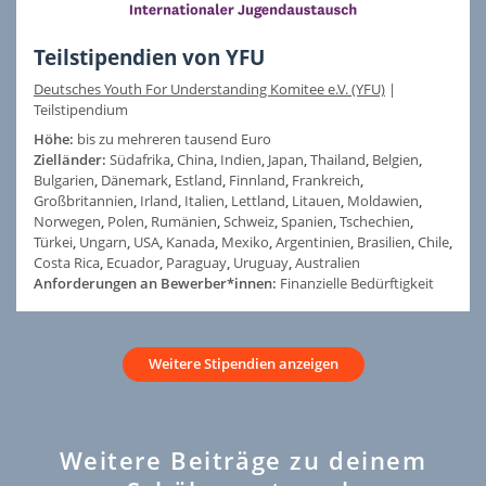
Teilstipendien von YFU
Deutsches Youth For Understanding Komitee e.V. (YFU)
|
Teilstipendium
Höhe:
bis zu mehreren tausend Euro
Zielländer:
Südafrika
,
China
,
Indien
,
Japan
,
Thailand
,
Belgien
,
Bulgarien
,
Dänemark
,
Estland
,
Finnland
,
Frankreich
,
Großbritannien
,
Irland
,
Italien
,
Lettland
,
Litauen
,
Moldawien
,
Norwegen
,
Polen
,
Rumänien
,
Schweiz
,
Spanien
,
Tschechien
,
Türkei
,
Ungarn
,
USA
,
Kanada
,
Mexiko
,
Argentinien
,
Brasilien
,
Chile
,
Costa Rica
,
Ecuador
,
Paraguay
,
Uruguay
,
Australien
Anforderungen an Bewerber*innen:
Finanzielle Bedürftigkeit
Weitere Stipendien anzeigen
Weitere Beiträge zu deinem