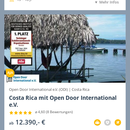
Mehr Infos
Ausreise
Ausreise
Open Door International e.V. (ODI)
|
Costa Rica
Costa Rica mit Open Door International
e.V.
⌀ 4,60 (8 Bewertungen)
12.390,- €
Vorbereitung
Versicherung
Flug
ab
im
nicht
im