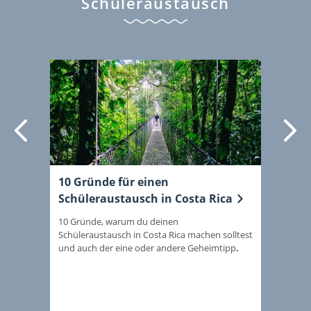
Schüleraustausch
orherige
Weiter
Zu
10 Gründe für einen
Span
s
Schüleraustausch in Costa Rica
Schü
10 Gründe, warum du deinen
Ein S
Schüleraustausch in Costa Rica machen solltest
lernen
der
.
und auch der eine oder andere Geheimtipp
immer 
du, i
Ausla
die B