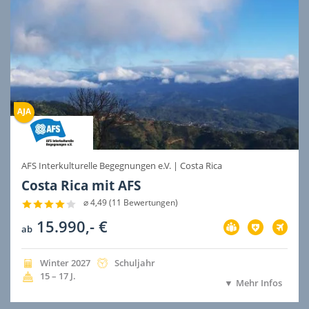
AFS Interkulturelle Begegnungen e.V.
|
Costa Rica
Costa Rica mit AFS
⌀ 4,49 (11 Bewertungen)
15.990,- €
Vorbereitung
Versicherung
Flug
ab
im
im
im
Preis
Preis
Preis
inbegriffen
inbegriffen
inbegri
Jahreszeit
Jahr
Dauer
Winter
2027
Schuljahr
der
der
Alter
15 – 17
J.
Mehr Infos
Ausreise
Ausreise