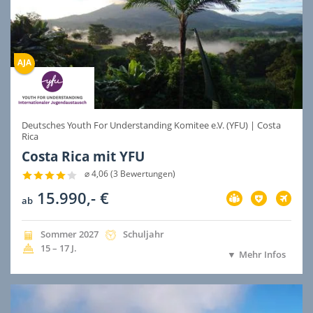
Deutsches Youth For Understanding Komitee e.V. (YFU)
|
Costa
Rica
Costa Rica mit YFU
⌀ 4,06 (3 Bewertungen)
15.990,- €
Vorbereitung
Versicherung
Flug
ab
im
im
im
Preis
Preis
Preis
inbegriffen
inbegriffen
inbegri
Jahreszeit
Jahr
Dauer
Sommer
2027
Schuljahr
der
der
Alter
15 – 17
J.
Mehr Infos
Ausreise
Ausreise