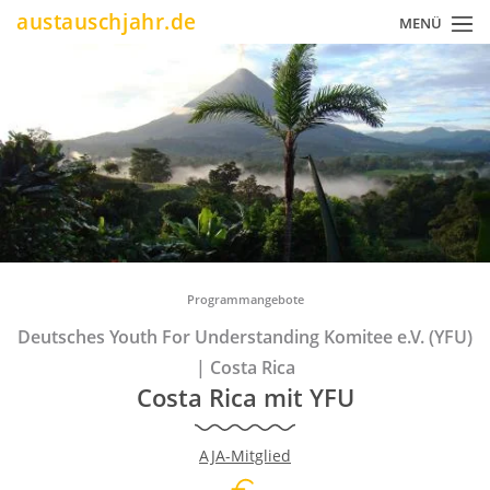
Direkt
austauschjahr.de
MENÜ
zum
Inhalt
Pfadnavigation
Programmangebote
Deutsches Youth For Understanding Komitee e.V. (YFU)
|
Costa Rica
Costa Rica mit YFU
AJA-Mitglied