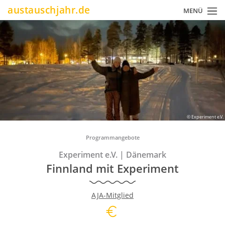
Direkt
austauschjahr.de
MENÜ
zum
Inhalt
© Experiment e.V.
Pfadnavigation
Programmangebote
Experiment e.V.
|
Dänemark
Finnland mit Experiment
AJA-Mitglied