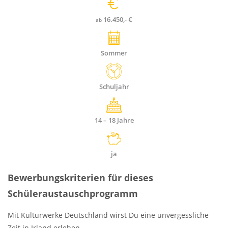
16.450,- €
ab
Sommer
Dauer
Schuljahr
Alter
14 – 18
Jahre
Stipendien
ja
Bewerbungskriterien für dieses
Schüleraustauschprogramm
Mit Kulturwerke Deutschland wirst Du eine unvergessliche
Zeit in Irland erleben.