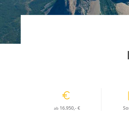
Pfadnavigation
16.950,- €
S
ab