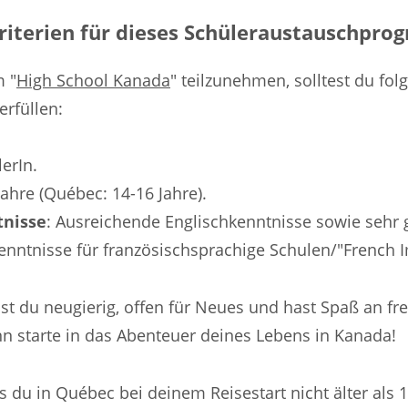
iterien für dieses Schüleraustauschpr
 "
High School Kanada
" teilzunehmen, solltest du fol
erfüllen:
lerIn.
Jahre (Québec: 14-16 Jahre).
tnisse
: Ausreichende Englischkenntnisse sowie sehr 
enntnisse für französischsprachige Schulen/"French 
st du neugierig, offen für Neues und hast Spaß an f
 starte in das Abenteuer deines Lebens in Kanada!
s du in Québec bei deinem Reisestart nicht älter als 1