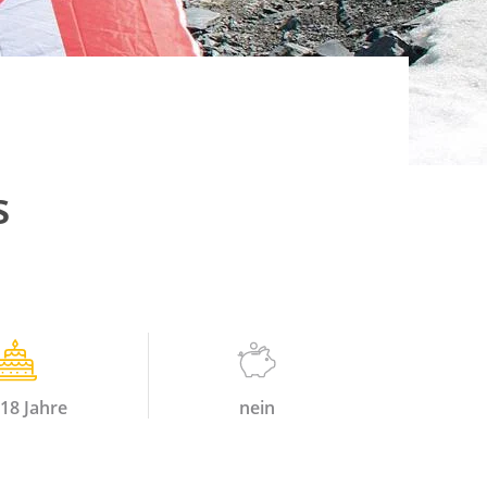
s
Stipendien
 18
Jahre
nein