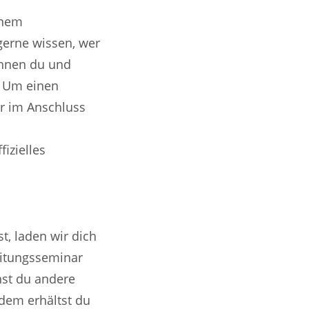
inem
gerne wissen, wer
önnen du und
t. Um einen
r im Anschluss
izielles
t, laden wir dich
eitungsseminar
nst du andere
dem erhältst du