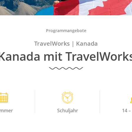
Programmangebote
TravelWorks
|
Kanada
Kanada mit TravelWork
Dauer
Alter
ommer
Schuljahr
14 –