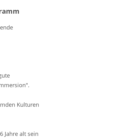
ogramm
gende
gute
Immersion".
remden Kulturen
6 Jahre alt sein