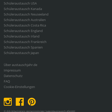
Student
Schüleraustausch USA
Exchange
Schüleraustausch Kanada
Schüleraustausch Neuseeland
Schüleraustausch Australien
Schüleraustausch Costa Rica
Schüleraustausch England
Schüleraustausch Irland
Schüleraustausch Frankreich
Schüleraustausch Spanien
Schüleraustausch Japan
Fußbereichsmenü
Über austauschjahr.de
Impressum
Datenschutz
FAQ
Cookie-Einstellungen
© AJA Arbeitskreis gemeinnütziger Jugendaustausch gGmbH