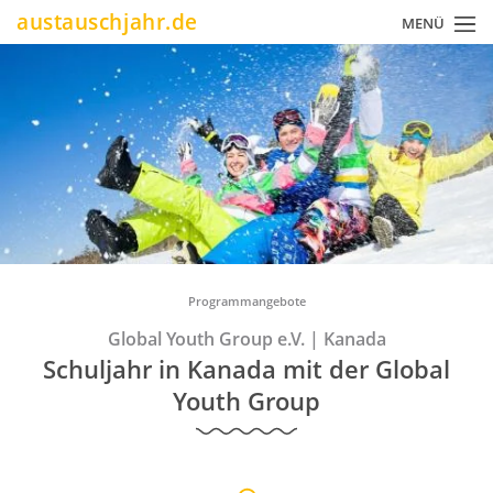
Direkt
austauschjahr.de
MENÜ
zum
Inhalt
Pfadnavigation
Programmangebote
Global Youth Group e.V.
|
Kanada
Schuljahr in Kanada mit der Global
Youth Group