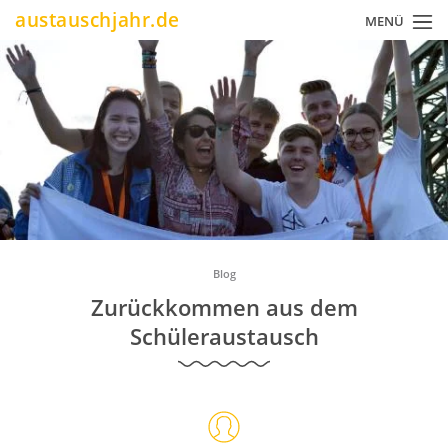
Direkt
austauschjahr.de
MENÜ
zum
Inhalt
Pfadnavigation
Blog
Zurückkommen aus dem
Schüleraustausch