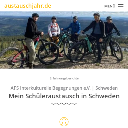
Direkt
austauschjahr.de
MENÜ
zum
Inhalt
Pfadnavigation
Erfahrungsberichte
AFS Interkulturelle Begegnungen e.V.
|
Schweden
Mein Schüleraustausch in Schweden