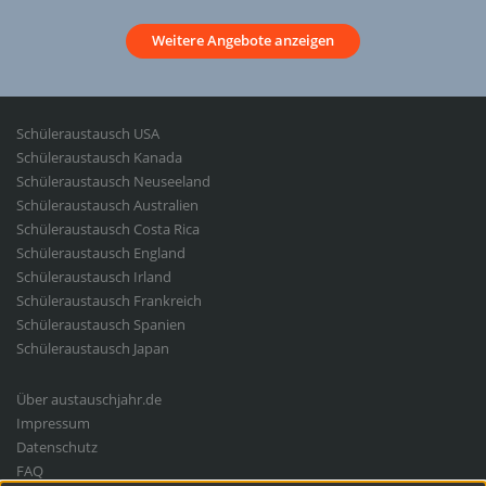
Weitere Angebote anzeigen
Student
Schüleraustausch USA
Exchange
Schüleraustausch Kanada
Schüleraustausch Neuseeland
Schüleraustausch Australien
Schüleraustausch Costa Rica
Schüleraustausch England
Schüleraustausch Irland
Schüleraustausch Frankreich
Schüleraustausch Spanien
Schüleraustausch Japan
Fußbereichsmenü
Über austauschjahr.de
Impressum
Datenschutz
FAQ