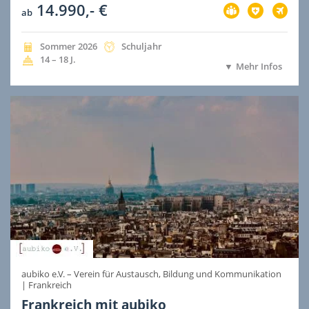
14.990,- €
Vorbereitung
Versicherung
Flug
ab
im
im
im
Preis
Preis
Preis
inbegriffen
inbegriffen
inbegri
Jahreszeit
Jahr
Dauer
Sommer
2026
Schuljahr
der
der
Alter
14 – 18
J.
Mehr Infos
Ausreise
Ausreise
aubiko e.V. – Verein für Austausch, Bildung und Kommunikation
|
Frankreich
Frankreich mit aubiko