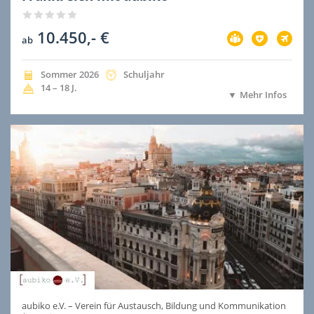
10.450,- €
Vorbereitung
Versicherung
Flug
ab
im
im
im
Preis
Preis
Preis
inbegriffen
inbegriffen
inbegri
Jahreszeit
Jahr
Dauer
Sommer
2026
Schuljahr
der
der
Alter
14 – 18
J.
Mehr Infos
Ausreise
Ausreise
aubiko e.V. – Verein für Austausch, Bildung und Kommunikation