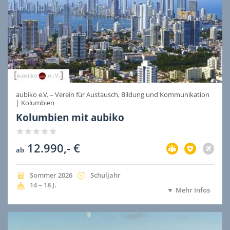
aubiko e.V. – Verein für Austausch, Bildung und Kommunikation
|
Kolumbien
Kolumbien mit aubiko
12.990,- €
Vorbereitung
Versicherung
Flug
ab
im
im
nicht
Preis
Preis
im
inbegriffen
inbegriffen
Preis
Jahreszeit
Jahr
Dauer
Sommer
2026
Schuljahr
der
der
inbegri
Alter
14 – 18
J.
Mehr Infos
Ausreise
Ausreise