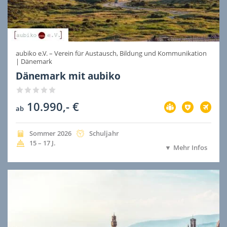
aubiko e.V. – Verein für Austausch, Bildung und Kommunikation
|
Dänemark
Dänemark mit aubiko
10.990,- €
Vorbereitung
Versicherung
Flug
ab
im
im
im
Preis
Preis
Preis
inbegriffen
inbegriffen
inbegri
Jahreszeit
Jahr
Dauer
Sommer
2026
Schuljahr
der
der
Alter
15 – 17
J.
Mehr Infos
Ausreise
Ausreise