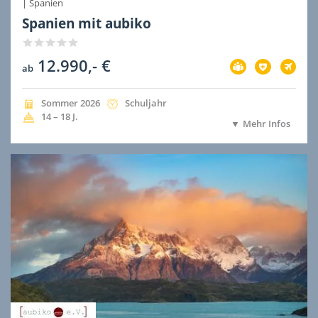
|
Spanien
Spanien mit aubiko
12.990,- €
Vorbereitung
Versicherung
Flug
ab
im
im
im
Preis
Preis
Preis
inbegriffen
inbegriffen
inbegri
Jahreszeit
Jahr
Dauer
Sommer
2026
Schuljahr
der
der
Alter
14 – 18
J.
Mehr Infos
Ausreise
Ausreise