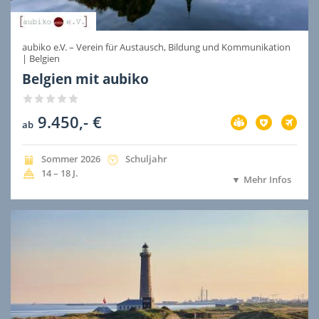
aubiko e.V. – Verein für Austausch, Bildung und Kommunikation
|
Belgien
Belgien mit aubiko
9.450,- €
Vorbereitung
Versicherung
Flug
ab
im
im
im
Preis
Preis
Preis
inbegriffen
inbegriffen
inbegri
Jahreszeit
Jahr
Dauer
Sommer
2026
Schuljahr
der
der
Alter
14 – 18
J.
Mehr Infos
Ausreise
Ausreise