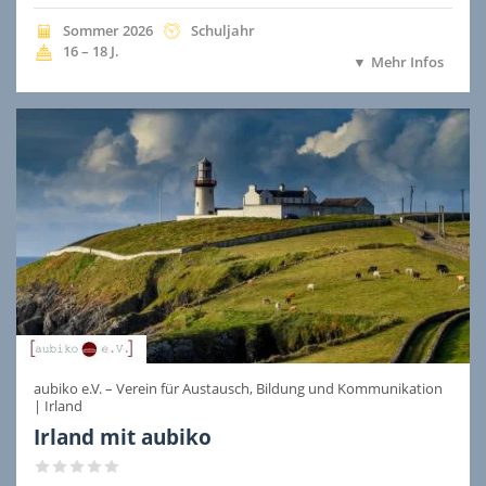
Preis
im
Preis
inbegriffen
Preis
inbegri
Jahreszeit
Jahr
Dauer
Sommer
2026
Schuljahr
der
der
inbegriffen
Alter
16 – 18
J.
Mehr Infos
Ausreise
Ausreise
aubiko e.V. – Verein für Austausch, Bildung und Kommunikation
|
Irland
Irland mit aubiko