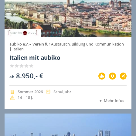
aubiko e.V. – Verein für Austausch, Bildung und Kommunikation
|
Italien
Italien mit aubiko
8.950,- €
Vorbereitung
Versicherung
Flug
ab
im
im
im
Preis
Preis
Preis
inbegriffen
inbegriffen
inbegri
Jahreszeit
Jahr
Dauer
Sommer
2026
Schuljahr
der
der
Alter
14 – 18
J.
Mehr Infos
Ausreise
Ausreise