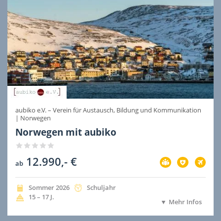
aubiko e.V. – Verein für Austausch, Bildung und Kommunikation
|
Norwegen
Norwegen mit aubiko
12.990,- €
Vorbereitung
Versicherung
Flug
ab
im
im
im
Preis
Preis
Preis
inbegriffen
inbegriffen
inbegri
Jahreszeit
Jahr
Dauer
Sommer
2026
Schuljahr
der
der
Alter
15 – 17
J.
Mehr Infos
Ausreise
Ausreise