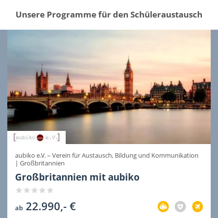
Unsere Programme für den Schüleraustausch
aubiko e.V. – Verein für Austausch, Bildung und Kommunikation
|
Großbritannien
Großbritannien mit aubiko
22.990,- €
Vorbereitung
Versicherung
Flug
ab
im
nicht
im