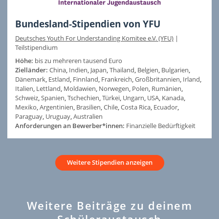
Bundesland-Stipendien von YFU
Deutsches Youth For Understanding Komitee e.V. (YFU)
|
Teilstipendium
Höhe:
bis zu mehreren tausend Euro
Zielländer:
China
,
Indien
,
Japan
,
Thailand
,
Belgien
,
Bulgarien
,
Dänemark
,
Estland
,
Finnland
,
Frankreich
,
Großbritannien
,
Irland
,
Italien
,
Lettland
,
Moldawien
,
Norwegen
,
Polen
,
Rumänien
,
Schweiz
,
Spanien
,
Tschechien
,
Türkei
,
Ungarn
,
USA
,
Kanada
,
Mexiko
,
Argentinien
,
Brasilien
,
Chile
,
Costa Rica
,
Ecuador
,
Paraguay
,
Uruguay
,
Australien
Anforderungen an Bewerber*innen:
Finanzielle Bedürftigkeit
Weitere Stipendien anzeigen
Weitere Beiträge zu deinem