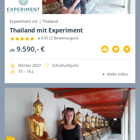
Experiment e.V.
|
Thailand
Thailand mit Experiment
⌀ 4,91 (2 Bewertungen)
9.590,- €
Vorbereitung
Versicherung
Flug
ab
im
im
im
Preis
Preis
Preis
inbegriffen
inbegriffen
inbegri
Jahreszeit
Jahr
Dauer
Winter
2027
Schulhalbjahr
der
der
Alter
15 – 18
J.
Mehr Infos
Ausreise
Ausreise