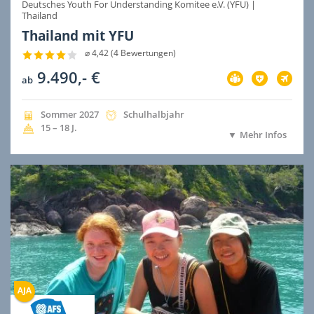
Deutsches Youth For Understanding Komitee e.V. (YFU)
|
Thailand
Thailand mit YFU
⌀ 4,42 (4 Bewertungen)
9.490,- €
Vorbereitung
Versicherung
Flug
ab
im
im
im
Preis
Preis
Preis
inbegriffen
inbegriffen
inbegri
Jahreszeit
Jahr
Dauer
Sommer
2027
Schulhalbjahr
der
der
Alter
15 – 18
J.
Mehr Infos
Ausreise
Ausreise