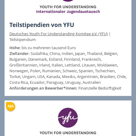
Teilstipendien von YFU
Deutsches Youth For Understanding Komitee e.V. (YFU)
|
Teilstipendium
Höhe:
bis zu mehreren tausend Euro
Zielländer:
Südafrika
,
China
,
Indien
,
Japan
,
Thailand
,
Belgien
,
Bulgarien
,
Dänemark
,
Estland
,
Finnland
,
Frankreich
,
Großbritannien
,
Irland
,
Italien
,
Lettland
,
Litauen
,
Moldawien
,
Norwegen
,
Polen
,
Rumänien
,
Schweiz
,
Spanien
,
Tschechien
,
Türkei
,
Ungarn
,
USA
,
Kanada
,
Mexiko
,
Argentinien
,
Brasilien
,
Chile
,
Costa Rica
,
Ecuador
,
Paraguay
,
Uruguay
,
Australien
Anforderungen an Bewerber*innen:
Finanzielle Bedürftigkeit