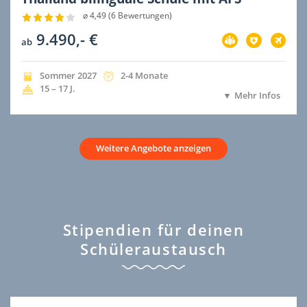
⌀ 4,49 (6 Bewertungen)
9.490,- €
Vorbereitung
Versicherung
Flug
ab
im
im
im
Preis
Preis
Preis
inbegriffen
inbegriffen
inbegri
Jahreszeit
Jahr
Dauer
Sommer
2027
2-4 Monate
der
der
Alter
15 – 17
J.
Mehr Infos
Ausreise
Ausreise
Weitere Angebote anzeigen
Stipendien für deinen
Schüleraustausch