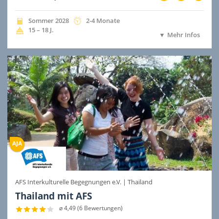
im
im
im
Preis
Preis
Preis
inbegriffen
inbegriffen
inbegri
Jahreszeit
Jahr
Dauer
Sommer
2028
2-4 Monate
der
der
Alter
15 – 18
J.
Mehr Infos
Ausreise
Ausreise
AFS Interkulturelle Begegnungen e.V.
|
Thailand
Thailand mit AFS
⌀ 4,49 (6 Bewertungen)