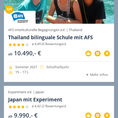
AFS Interkulturelle Begegnungen e.V.
|
Thailand
Thailand bilinguale Schule mit AFS
⌀ 4,49 (6 Bewertungen)
10.490,- €
Vorbereitung
Versicherung
Flug
ab
im
im
im
Preis
Preis
Preis
inbegriffen
inbegriffen
inbegri
Jahreszeit
Jahr
Dauer
Sommer
2027
Schulhalbjahr
der
der
Alter
15 – 17
J.
Mehr Infos
Ausreise
Ausreise
Experiment e.V.
|
Japan
Japan mit Experiment
⌀ 4,42 (2 Bewertungen)
9.990,- €
Vorbereitung
Versicherung
Flug
ab