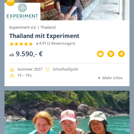
Experiment e.V.
|
Thailand
Thailand mit Experiment
⌀ 4,91 (2 Bewertungen)
9.590,- €
Vorbereitung
Versicherung
Flug
ab
im
im
im
Preis
Preis
Preis
inbegriffen
inbegriffen
inbegri
Jahreszeit
Jahr
Dauer
Sommer
2027
Schulhalbjahr
der
der
Alter
15 – 18
J.
Mehr Infos
Ausreise
Ausreise