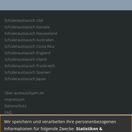
Student
Schüleraustausch USA
Exchange
Schüleraustausch Kanada
Schüleraustausch Neuseeland
Schüleraustausch Australien
Schüleraustausch Costa Rica
Schüleraustausch England
Schüleraustausch Irland
Schüleraustausch Frankreich
Schüleraustausch Spanien
Schüleraustausch Japan
Fußbereichsmenü
Über austauschjahr.de
Impressum
Datenschutz
FAQ
Cookie-Einstellungen
Wir speichern und verarbeiten Ihre personenbezogenen
Use
Informationen für folgende Zwecke:
Statistiken &
of