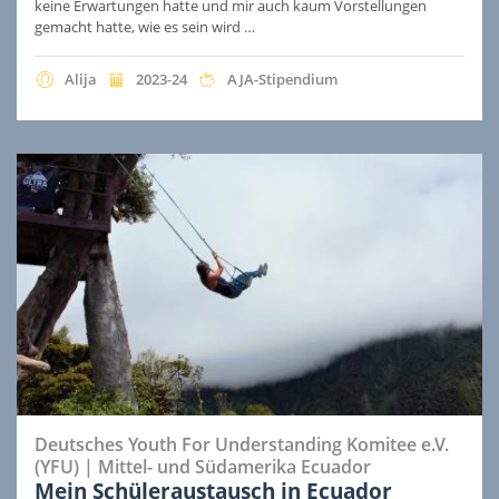
keine Erwartungen hatte und mir auch kaum Vorstellungen
gemacht hatte, wie es sein wird …
Alija
2023-24
AJA-Stipendium
Deutsches Youth For Understanding Komitee e.V.
(YFU)
|
Mittel- und Südamerika
Ecuador
Mein Schüleraustausch in Ecuador